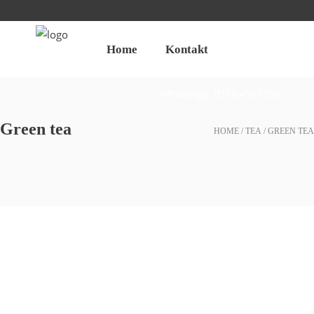
hallo@zuckerschnute.eu
Home
Kontakt
WhatsApp: 0178 4509708
Green tea
HOME
TEA
GREEN TEA