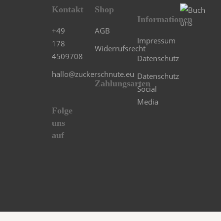
Kontakt
Shop
Informationen
+49
AGB
Impressum
178
Widerrufsrecht
4509708
Datenschutz
hallo@zuckerschnute.eu
Datenschutz
Zahlungsarten
Social
Media
Folge
uns
auf