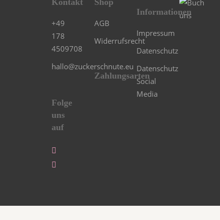
Kontakt
Shop
Informationen
+49
AGB
Impressum
178
Widerrufsrecht
4509708
Datenschutz
hallo@zuckerschnute.eu
Datenschutz
Zahlungsarten
Social
Media
Folge
uns
auf